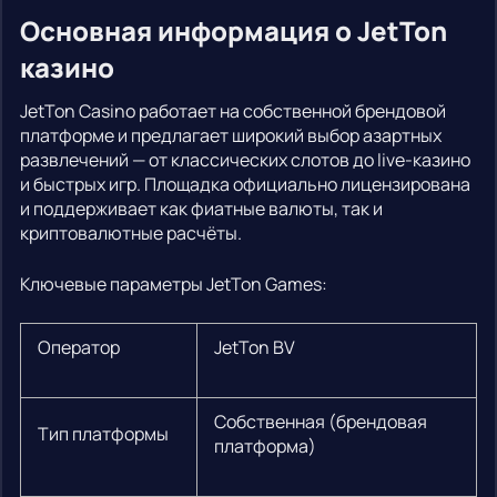
Основная информация о JetTon
казино
JetTon Casino работает на собственной брендовой
платформе и предлагает широкий выбор азартных
развлечений — от классических слотов до live-казино
и быстрых игр. Площадка официально лицензирована
и поддерживает как фиатные валюты, так и
криптовалютные расчёты.
Ключевые параметры JetTon Games:
Оператор
JetTon BV
Собственная (брендовая
Тип платформы
платформа)