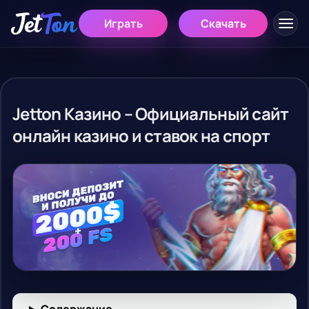
Играть
Скачать
Jetton Казино – Официальный сайт
онлайн казино и ставок на спорт