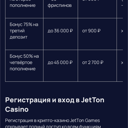
пополнение
фриспинов
— 
Бонус 75% на
третий
до 36 000 ₽
от 900 ₽
х3
депозит
Бонус 50% на
четвёртое
до 45 000 ₽
от 2 700 ₽
х3
пополнение
Регистрация и вход в JetTon
Casino
Регистрация в крипто-казино JetTon Games
открывает полный доступ ко всем функциям