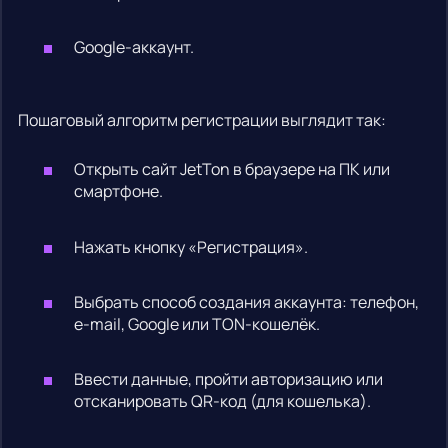
Google-аккаунт.
Пошаговый алгоритм регистрации выглядит так:
Открыть сайт JetTon в браузере на ПК или
смартфоне.
Нажать кнопку «Регистрация».
Выбрать способ создания аккаунта: телефон,
e-mail, Google или TON-кошелёк.
Ввести данные, пройти авторизацию или
отсканировать QR-код (для кошелька).