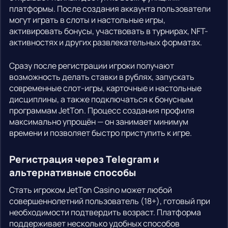
платформы. После создания аккаунта пользователи
могут играть в слоты и настольные игры,
активировать бонусы, участвовать в турнирах, NFT-
активностях и других развлекательных форматах.
Сразу после регистрации игроки получают
возможность делать ставки в рублях, запускать
современные слот-игры, карточные и настольные
дисциплины, а также подключаться к бонусным
программам JetTon. Процесс создания профиля
максимально упрощён — он занимает минимум
времени и позволяет быстро приступить к игре.
Регистрация через Telegram и
альтернативные способы
Стать игроком JetTon Casino может любой
совершеннолетний пользователь (18+), готовый при
необходимости подтвердить возраст. Платформа
поддерживает несколько удобных способов